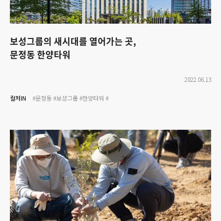
보성그룹의 새시대를 열어가는 곳,
문정동 한양타워
2022.06.13
컬처IN
#문정동
#보성그룹
#한양타워
#