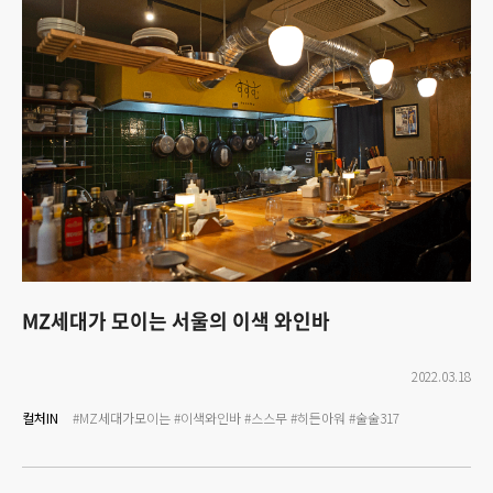
MZ세대가 모이는 서울의 이색 와인바
2022.03.18
컬처IN
#MZ세대가모이는
#이색와인바
#스스무
#히든아워
#술술317