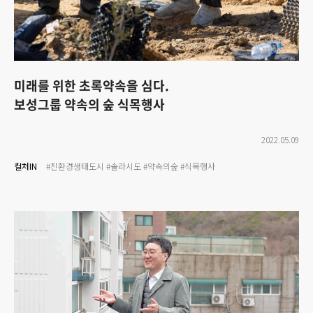
미래를 위한 초록약속을 심다.
보성그룹 약속의 숲 식목행사
2022.05.09
컬처IN
#친환경생태도시
#솔라시도
#약속의숲
#식목행사