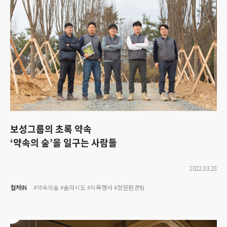
보성그룹의 초록 약속
‘약속의 숲’을 일구는 사람들
2022.03.28
컬처IN
#약속의숲
#솔라시도
#식목행사
#정원환경팀