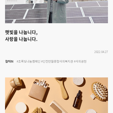
햇빛을 나눕니다,
사랑을 나눕니다.
2022.04.27
컬처IN
#초록빛나눔캠페인
#인천만월종합사회복지관
#사회공헌