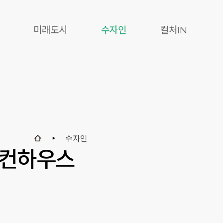
미래도시
수자인
컬처IN
수자인
세컨하우스